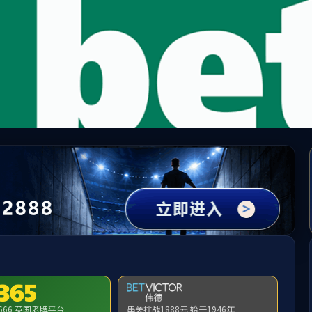
中国·yl8cc永利(集团)官方网站-Officials Websit
工作动态
规章制度
安全教
学校召开安全生产事故警示
：yl8cc永利官网
时间：2025-01-10
浏览：
次