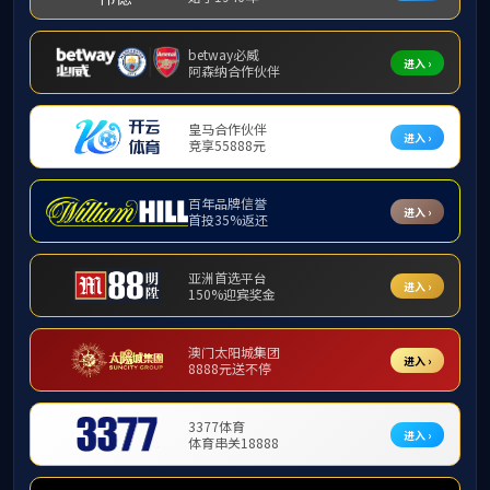
学校召开2026年安全稳定风险隐患大排查大整治工作
推进会
2026-06-03
我校开展全校实验室安全专项检查
2026-05-28
学校召开安全生产工作部署会议
2026-05-14
校领导带队开展2026年“五一”节前校园安全检查
2026-04-30
【四下基层】校党委委员、组织部部长胡文静深入
yl8cc永利官网 开展调研指导工作
2026-04-10
yl8cc永利官网开展宿舍园区交通整治行动