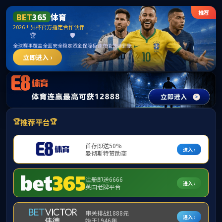
中国·yl8cc永利(集团)官方网站-Officials
Website
工作动态
网站首页
>>
工作动态
工作动态
学校召开消防安全工作会议
2026-06-26
党委书记张国云带队检查校园安全工作
2026-06-03