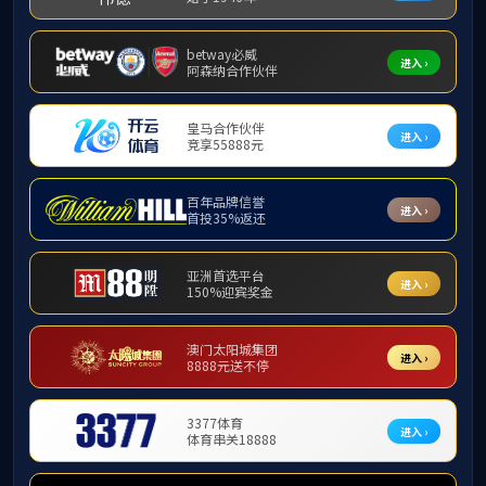
地址：湖南省岳阳市湘北大道
邮箱：lgxyzzb@163.com 电话：0730-8640002 0730-
8640402
友情链接
yl8cc永利官网
湖南省公安厅
岳阳市公安局
yl8cc永利官网
公安部
教育部
湖南省教育厅
省教育厅工委
中国大学生在线
网站管理系统后
台
Copyright 湖南理工大学yl8cc永利官网 2017-2026 . All Rights
Reserved.