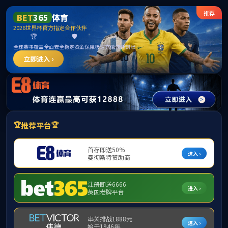
中国·yl8cc永利(集团)官方网站-Officials
Website
安全生产月
网站首页
>>
安全教育
>>
安全生产月
安全教育
安全生产宣传
2025-05-31
上页
1
下页