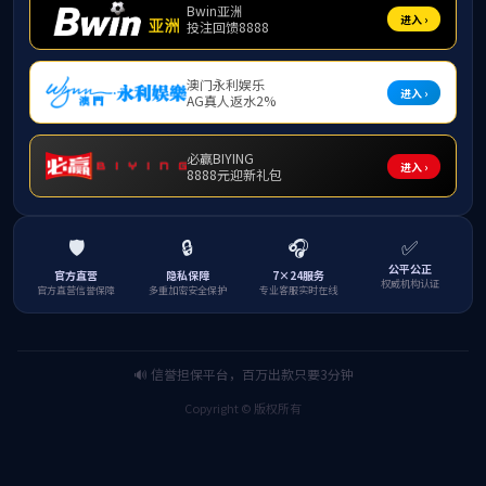
演练模拟了南院一号宿舍园区某宿舍突发火情，
火势蔓延至各楼层和疏散楼梯并伴有大量浓烟，
5楼
有学生被困，现场出现伤员等灾情。
随着警报声的响
起，所有学生迅速捂住口鼻，按照预定的疏散路线有
序撤离。同时，岳阳市消防救援支队接到报警后迅速
奔赴现场，身着防护服装、戴防毒面具、携带灭火
器、水枪、水带等器材进入火场进行灭火、搜救受伤
被困人员；同时利用云梯车进行高空救援，高压消防
车在楼外不断压制火情；最后医护人员现场对受伤人
员展开急救工作。整个撤离及救援过程紧张而有序，
达到了预期的效果。