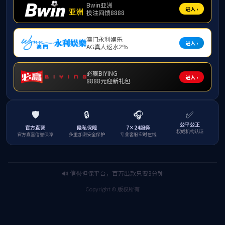
4月11日，2025年全民国家安全教育日“密码安全高校
行”活动在学校举行。岳阳市国家密码管理局局长李岸，湖南
中科安永科技有限公司副总经理荀莎，湖南省人才研究会商
用密码人才培养专委会特聘讲师付柳兵，yl8cc永利官网、党
政办负责人及信息学院师生参加活动，yl8cc永利官网部长姜
剑鸣主持。
报告中，付柳兵通过详细的数据和生动案例，系统阐述
了密码安全的重要性。他鼓励学生投身于密码相关的专业领
域，学校建立健全密码人才培养体系，建设高水平密码人才
队伍，更好地服务网络强国建设目标，主动参与国家安全教
育实践。